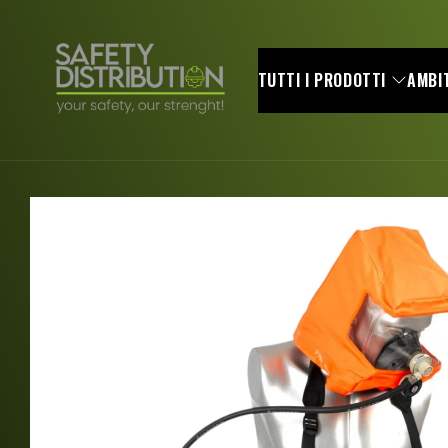
Skip to
content
TUTTI I PRODOTTI
AMBIT
Skip to
product
information