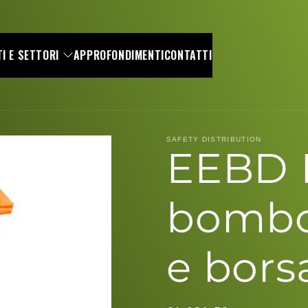
I E SETTORI
APPROFONDIMENTI
CONTATTI
SAFETY DISTRIBUTION
EEBD 
bombol
e bors