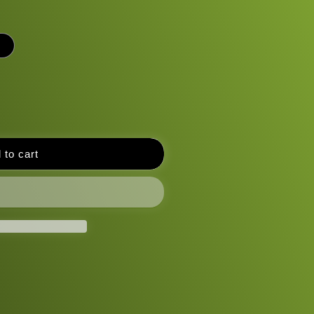
i
 to cart