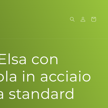
Log
Cart
in
Elsa con
a in acciaio
a standard